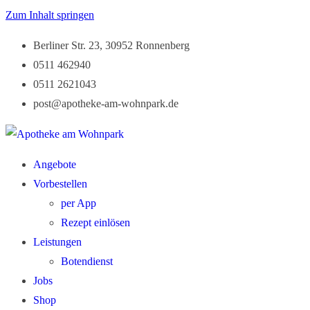
Zum Inhalt springen
Berliner Str. 23, 30952 Ronnenberg
0511 462940
0511 2621043
post@apotheke-am-wohnpark.de
Angebote
Vorbestellen
per App
Rezept einlösen
Leistungen
Botendienst
Jobs
Shop