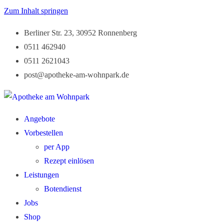
Zum Inhalt springen
Berliner Str. 23, 30952 Ronnenberg
0511 462940
0511 2621043
post@apotheke-am-wohnpark.de
Angebote
Vorbestellen
per App
Rezept einlösen
Leistungen
Botendienst
Jobs
Shop