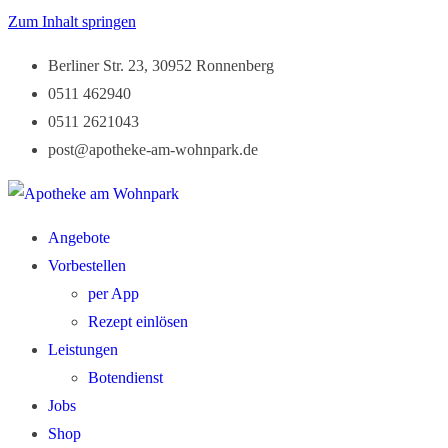
Zum Inhalt springen
Berliner Str. 23, 30952 Ronnenberg
0511 462940
0511 2621043
post@apotheke-am-wohnpark.de
Angebote
Vorbestellen
per App
Rezept einlösen
Leistungen
Botendienst
Jobs
Shop